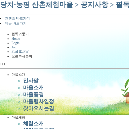
당치·농평 산촌체험마을 > 공지사항 > 
컨텐츠 바로가기
메뉴 바로가기
왼쪽귀퉁이
Home
Login
Join
Find ID/PW
오른쪽귀퉁이
1111
마을소개
인사말
마을소개
마을풍경
마을행사일정
찾아오시는길
마을체험
체험소개