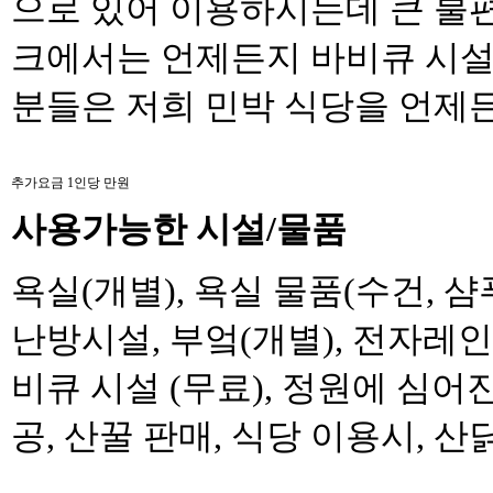
으로 있어 이용하시는데 큰 불
크에서는 언제든지 바비큐 시설
분들은 저희 민박 식당을 언제
추가요금 1인당 만원
사용가능한 시설
/
물품
욕실
(
개별
),
욕실 물품
(
수건
,
샴
난방시설
,
부엌
(
개별
),
전자레인
비큐 시설
(
무료
),
정원에 심어진
공
,
산꿀 판매
,
식당 이용시
,
산닭