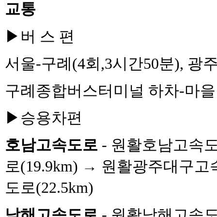
교통
▶
버 스 편
서울
-
구례
(4
회
,3
시간
50
분
),
광
구례종합버스터미널 하차
-
마을
▶
승용차편
호남고속도로
-
원활호남고속
로
(19.9km)
→
원활광주대구고
도로
(22.5km)
남해고속도로
-
원활남해고속