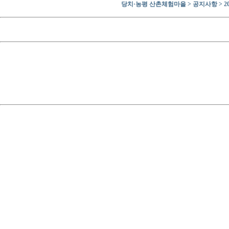
당치·농평 산촌체험마을 > 공지사항 > 